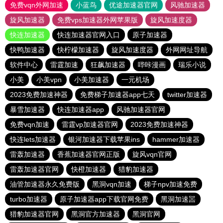
免费vqn外网加速
小蓝鸟
优途加速器官网
风驰加速器
旋风加速器
免费vps加速器外网苹果版
旋风加速度器
快连加速器
快连加速器官网入口
原子加速器
快鸭加速器
快柠檬加速器
旋风加速度器
外网网址导航
软件中心
雷霆加速
狂飙加速器
哔咔漫画
瑞乐小说
小美
小美vpn
小美加速器
一元机场
2023免费加速神器
免费梯子加速器app七天
twitter加速器
暴雪加速器
快连加速器app
风驰加速器官网
免费vqn加速
雷霆vp加速器官网
2023免费加速神器
快连lets加速器
银河加速器下载苹果ins
hammer加速器
雷轰加速器
香蕉加速器官网正版
旋风vqn官网
雷轰加速器官网
快橙加速器
猎豹加速器
油管加速器永久免费版
黑洞vqn加速
梯子npv加速免费
turbo加速器
原子加速器app下载官网免费
黑洞加速噐
猎豹加速器官网
黑洞官方加速器
黑洞官网