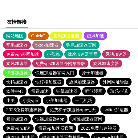
友情链接
网站地图
QuickQ
旋风加速度器
旋风加速
坚果加速器
tiktok加速器
狗急加速器官网
免费vqn外网加速
小蓝鸟
优途加速器官网
风驰加速器
旋风加速器
免费vps加速器外网苹果版
旋风加速度器
快连加速器
快连加速器官网入口
原子加速器
快鸭加速器
快柠檬加速器
旋风加速度器
外网网址导航
软件中心
雷霆加速
狂飙加速器
哔咔漫画
瑞乐小说
小美
小美vpn
小美加速器
一元机场
2023免费加速神器
免费梯子加速器app七天
twitter加速器
暴雪加速器
快连加速器app
风驰加速器官网
免费vqn加速
雷霆vp加速器官网
2023免费加速神器
快连lets加速器
银河加速器下载苹果ins
hammer加速器