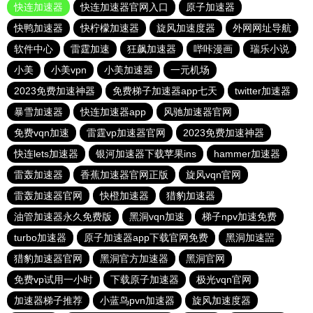
快连加速器
快连加速器官网入口
原子加速器
快鸭加速器
快柠檬加速器
旋风加速度器
外网网址导航
软件中心
雷霆加速
狂飙加速器
哔咔漫画
瑞乐小说
小美
小美vpn
小美加速器
一元机场
2023免费加速神器
免费梯子加速器app七天
twitter加速器
暴雪加速器
快连加速器app
风驰加速器官网
免费vqn加速
雷霆vp加速器官网
2023免费加速神器
快连lets加速器
银河加速器下载苹果ins
hammer加速器
雷轰加速器
香蕉加速器官网正版
旋风vqn官网
雷轰加速器官网
快橙加速器
猎豹加速器
油管加速器永久免费版
黑洞vqn加速
梯子npv加速免费
turbo加速器
原子加速器app下载官网免费
黑洞加速噐
猎豹加速器官网
黑洞官方加速器
黑洞官网
免费vp试用一小时
下载原子加速器
极光vqn官网
加速器梯子推荐
小蓝鸟pvn加速器
旋风加速度器