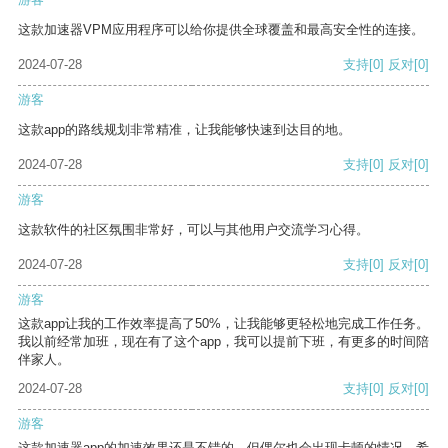
这款加速器VPM应用程序可以给你提供全球覆盖和最高安全性的连接。
2024-07-28
支持
[0]
反对
[0]
游客
这款app的路线规划非常精准，让我能够快速到达目的地。
2024-07-28
支持
[0]
反对
[0]
游客
这款软件的社区氛围非常好，可以与其他用户交流学习心得。
2024-07-28
支持
[0]
反对
[0]
游客
这款app让我的工作效率提高了50%，让我能够更轻松地完成工作任务。
我以前经常加班，现在有了这个app，我可以提前下班，有更多的时间陪
伴家人。
2024-07-28
支持
[0]
反对
[0]
游客
这款加速器app的加速效果还是不错的，但偶尔也会出现卡顿的情况，希