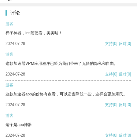
评论
游客
梯子神器，ins随便看，美美哒！
2024-07-28
支持
[0]
反对
[0]
游客
这款加速器VPM应用程序已经为我们带来了无限的隐私和自由。
2024-07-28
支持
[0]
反对
[0]
游客
这款加速器app的价格有点贵，可以适当降低一些，这样会更加亲民。
2024-07-28
支持
[0]
反对
[0]
游客
这个是app神器
2024-07-28
支持
[0]
反对
[0]