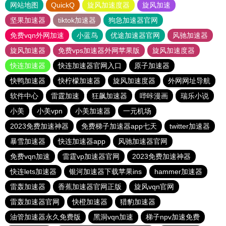
网站地图
QuickQ
旋风加速度器
旋风加速
坚果加速器
tiktok加速器
狗急加速器官网
免费vqn外网加速
小蓝鸟
优途加速器官网
风驰加速器
旋风加速器
免费vps加速器外网苹果版
旋风加速度器
快连加速器
快连加速器官网入口
原子加速器
快鸭加速器
快柠檬加速器
旋风加速度器
外网网址导航
软件中心
雷霆加速
狂飙加速器
哔咔漫画
瑞乐小说
小美
小美vpn
小美加速器
一元机场
2023免费加速神器
免费梯子加速器app七天
twitter加速器
暴雪加速器
快连加速器app
风驰加速器官网
免费vqn加速
雷霆vp加速器官网
2023免费加速神器
快连lets加速器
银河加速器下载苹果ins
hammer加速器
雷轰加速器
香蕉加速器官网正版
旋风vqn官网
雷轰加速器官网
快橙加速器
猎豹加速器
油管加速器永久免费版
黑洞vqn加速
梯子npv加速免费