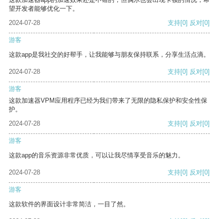
望开发者能够优化一下。
2024-07-28
支持
[0]
反对
[0]
游客
这款app是我社交的好帮手，让我能够与朋友保持联系，分享生活点滴。
2024-07-28
支持
[0]
反对
[0]
游客
这款加速器VPM应用程序已经为我们带来了无限的隐私保护和安全性保
护。
2024-07-28
支持
[0]
反对
[0]
游客
这款app的音乐资源非常优质，可以让我尽情享受音乐的魅力。
2024-07-28
支持
[0]
反对
[0]
游客
这款软件的界面设计非常简洁，一目了然。