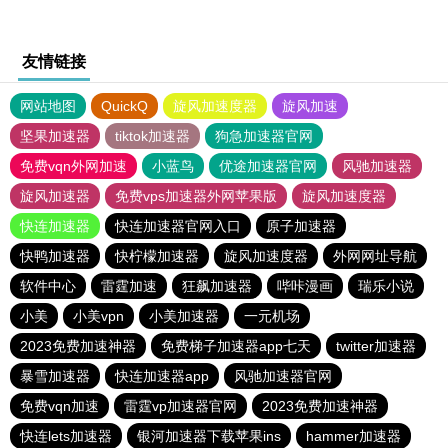
友情链接
网站地图
QuickQ
旋风加速度器
旋风加速
坚果加速器
tiktok加速器
狗急加速器官网
免费vqn外网加速
小蓝鸟
优途加速器官网
风驰加速器
旋风加速器
免费vps加速器外网苹果版
旋风加速度器
快连加速器
快连加速器官网入口
原子加速器
快鸭加速器
快柠檬加速器
旋风加速度器
外网网址导航
软件中心
雷霆加速
狂飙加速器
哔咔漫画
瑞乐小说
小美
小美vpn
小美加速器
一元机场
2023免费加速神器
免费梯子加速器app七天
twitter加速器
暴雪加速器
快连加速器app
风驰加速器官网
免费vqn加速
雷霆vp加速器官网
2023免费加速神器
快连lets加速器
银河加速器下载苹果ins
hammer加速器