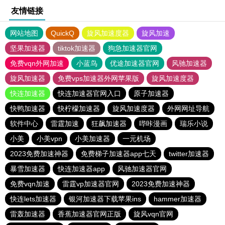
友情链接
网站地图
QuickQ
旋风加速度器
旋风加速
坚果加速器
tiktok加速器
狗急加速器官网
免费vqn外网加速
小蓝鸟
优途加速器官网
风驰加速器
旋风加速器
免费vps加速器外网苹果版
旋风加速度器
快连加速器
快连加速器官网入口
原子加速器
快鸭加速器
快柠檬加速器
旋风加速度器
外网网址导航
软件中心
雷霆加速
狂飙加速器
哔咔漫画
瑞乐小说
小美
小美vpn
小美加速器
一元机场
2023免费加速神器
免费梯子加速器app七天
twitter加速器
暴雪加速器
快连加速器app
风驰加速器官网
免费vqn加速
雷霆vp加速器官网
2023免费加速神器
快连lets加速器
银河加速器下载苹果ins
hammer加速器
雷轰加速器
香蕉加速器官网正版
旋风vqn官网