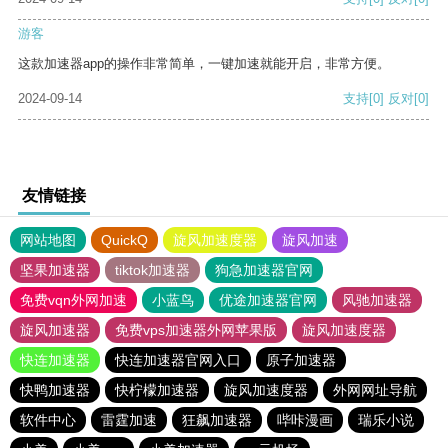
游客
这款加速器app的操作非常简单，一键加速就能开启，非常方便。
2024-09-14
支持
[0]
反对
[0]
友情链接
网站地图
QuickQ
旋风加速度器
旋风加速
坚果加速器
tiktok加速器
狗急加速器官网
免费vqn外网加速
小蓝鸟
优途加速器官网
风驰加速器
旋风加速器
免费vps加速器外网苹果版
旋风加速度器
快连加速器
快连加速器官网入口
原子加速器
快鸭加速器
快柠檬加速器
旋风加速度器
外网网址导航
软件中心
雷霆加速
狂飙加速器
哔咔漫画
瑞乐小说