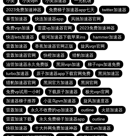
小美
小美vpn
小美加速器
一元机场
2023免费加速神器
免费梯子加速器app七天
twitter加速器
暴雪加速器
快连加速器app
风驰加速器官网
免费vqn加速
雷霆vp加速器官网
2023免费加速神器
快连lets加速器
银河加速器下载苹果ins
hammer加速器
雷轰加速器
香蕉加速器官网正版
旋风vqn官网
雷轰加速器官网
快橙加速器
猎豹加速器
油管加速器永久免费版
黑洞vqn加速
梯子npv加速免费
turbo加速器
原子加速器app下载官网免费
黑洞加速噐
猎豹加速器官网
黑洞官方加速器
黑洞官网
免费vp试用一小时
下载原子加速器
极光vqn官网
加速器梯子推荐
小蓝鸟pvn加速器
旋风加速度器
雷轰加速
永久不收费的vp加速器
outline
火箭加速器
雷霆加速下载
永久免费梯子加速器app
outline
快联加速器
十大外网免费加速神器
老王vn加速器