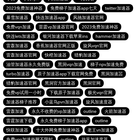
2023免费加速神器
免费梯子加速器app七天
twitter加速器
暴雪加速器
快连加速器app
风驰加速器官网
免费vqn加速
雷霆vp加速器官网
2023免费加速神器
快连lets加速器
银河加速器下载苹果ins
hammer加速器
雷轰加速器
香蕉加速器官网正版
旋风vqn官网
雷轰加速器官网
快橙加速器
猎豹加速器
油管加速器永久免费版
黑洞vqn加速
梯子npv加速免费
turbo加速器
原子加速器app下载官网免费
黑洞加速噐
猎豹加速器官网
黑洞官方加速器
黑洞官网
免费vp试用一小时
下载原子加速器
极光vqn官网
加速器梯子推荐
小蓝鸟pvn加速器
旋风加速度器
雷轰加速
永久不收费的vp加速器
outline
火箭加速器
雷霆加速下载
永久免费梯子加速器app
outline
快联加速器
十大外网免费加速神器
老王vn加速器
免费vqn加速外网不限时
outline
旋风加速度器