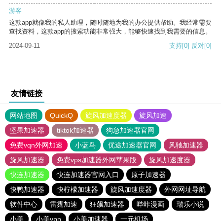
游客
这款app就像我的私人助理，随时随地为我的办公提供帮助。我经常需要
查找资料，这款app的搜索功能非常强大，能够快速找到我需要的信息。
2024-09-11
支持
[0]
反对
[0]
友情链接
网站地图
QuickQ
旋风加速度器
旋风加速
坚果加速器
tiktok加速器
狗急加速器官网
免费vqn外网加速
小蓝鸟
优途加速器官网
风驰加速器
旋风加速器
免费vps加速器外网苹果版
旋风加速度器
快连加速器
快连加速器官网入口
原子加速器
快鸭加速器
快柠檬加速器
旋风加速度器
外网网址导航
软件中心
雷霆加速
狂飙加速器
哔咔漫画
瑞乐小说
小美
小美vpn
小美加速器
一元机场