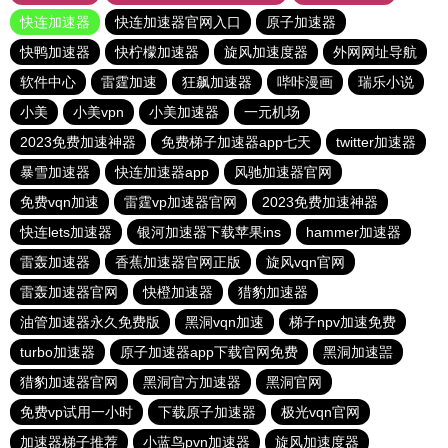
快连加速器
快连加速器官网入口
原子加速器
快鸭加速器
快柠檬加速器
旋风加速度器
外网网址导航
软件中心
雷霆加速
狂飙加速器
哔咔漫画
瑞乐小说
小美
小美vpn
小美加速器
一元机场
2023免费加速神器
免费梯子加速器app七天
twitter加速器
暴雪加速器
快连加速器app
风驰加速器官网
免费vqn加速
雷霆vp加速器官网
2023免费加速神器
快连lets加速器
银河加速器下载苹果ins
hammer加速器
雷轰加速器
香蕉加速器官网正版
旋风vqn官网
雷轰加速器官网
快橙加速器
猎豹加速器
油管加速器永久免费版
黑洞vqn加速
梯子npv加速免费
turbo加速器
原子加速器app下载官网免费
黑洞加速噐
猎豹加速器官网
黑洞官方加速器
黑洞官网
免费vp试用一小时
下载原子加速器
极光vqn官网
加速器梯子推荐
小蓝鸟pvn加速器
旋风加速度器