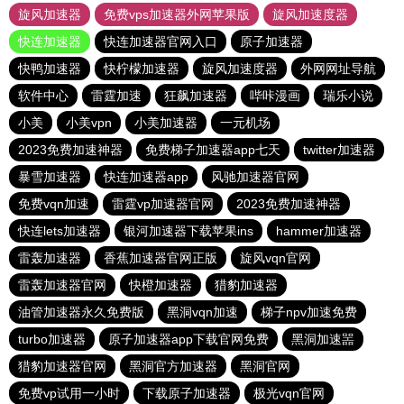
旋风加速器
免费vps加速器外网苹果版
旋风加速度器
快连加速器
快连加速器官网入口
原子加速器
快鸭加速器
快柠檬加速器
旋风加速度器
外网网址导航
软件中心
雷霆加速
狂飙加速器
哔咔漫画
瑞乐小说
小美
小美vpn
小美加速器
一元机场
2023免费加速神器
免费梯子加速器app七天
twitter加速器
暴雪加速器
快连加速器app
风驰加速器官网
免费vqn加速
雷霆vp加速器官网
2023免费加速神器
快连lets加速器
银河加速器下载苹果ins
hammer加速器
雷轰加速器
香蕉加速器官网正版
旋风vqn官网
雷轰加速器官网
快橙加速器
猎豹加速器
油管加速器永久免费版
黑洞vqn加速
梯子npv加速免费
turbo加速器
原子加速器app下载官网免费
黑洞加速噐
猎豹加速器官网
黑洞官方加速器
黑洞官网
免费vp试用一小时
下载原子加速器
极光vqn官网