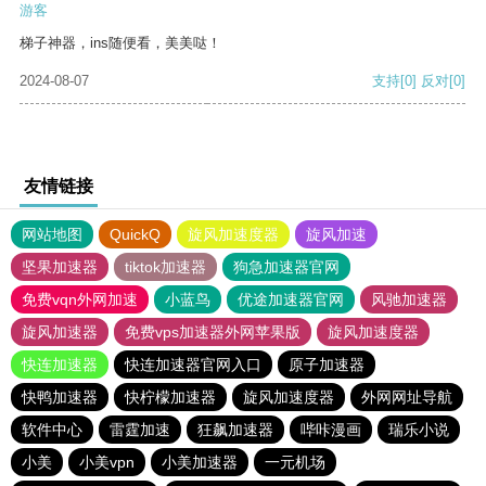
游客
梯子神器，ins随便看，美美哒！
2024-08-07
支持
[0]
反对
[0]
友情链接
网站地图
QuickQ
旋风加速度器
旋风加速
坚果加速器
tiktok加速器
狗急加速器官网
免费vqn外网加速
小蓝鸟
优途加速器官网
风驰加速器
旋风加速器
免费vps加速器外网苹果版
旋风加速度器
快连加速器
快连加速器官网入口
原子加速器
快鸭加速器
快柠檬加速器
旋风加速度器
外网网址导航
软件中心
雷霆加速
狂飙加速器
哔咔漫画
瑞乐小说
小美
小美vpn
小美加速器
一元机场