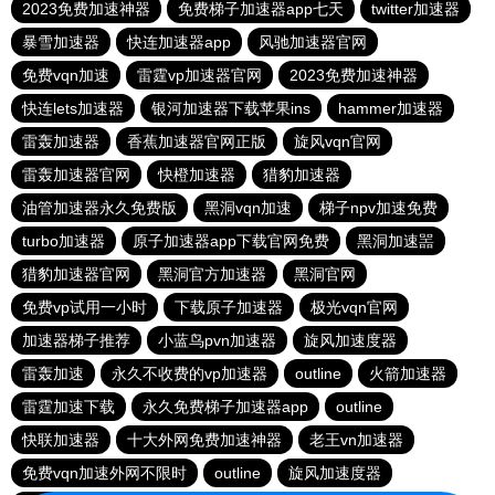
2023免费加速神器
免费梯子加速器app七天
twitter加速器
暴雪加速器
快连加速器app
风驰加速器官网
免费vqn加速
雷霆vp加速器官网
2023免费加速神器
快连lets加速器
银河加速器下载苹果ins
hammer加速器
雷轰加速器
香蕉加速器官网正版
旋风vqn官网
雷轰加速器官网
快橙加速器
猎豹加速器
油管加速器永久免费版
黑洞vqn加速
梯子npv加速免费
turbo加速器
原子加速器app下载官网免费
黑洞加速噐
猎豹加速器官网
黑洞官方加速器
黑洞官网
免费vp试用一小时
下载原子加速器
极光vqn官网
加速器梯子推荐
小蓝鸟pvn加速器
旋风加速度器
雷轰加速
永久不收费的vp加速器
outline
火箭加速器
雷霆加速下载
永久免费梯子加速器app
outline
快联加速器
十大外网免费加速神器
老王vn加速器
免费vqn加速外网不限时
outline
旋风加速度器