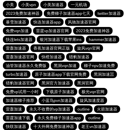
小美
小美vpn
小美加速器
一元机场
2023免费加速神器
免费梯子加速器app七天
twitter加速器
暴雪加速器
快连加速器app
风驰加速器官网
免费vqn加速
雷霆vp加速器官网
2023免费加速神器
快连lets加速器
银河加速器下载苹果ins
hammer加速器
雷轰加速器
香蕉加速器官网正版
旋风vqn官网
雷轰加速器官网
快橙加速器
猎豹加速器
油管加速器永久免费版
黑洞vqn加速
梯子npv加速免费
turbo加速器
原子加速器app下载官网免费
黑洞加速噐
猎豹加速器官网
黑洞官方加速器
黑洞官网
免费vp试用一小时
下载原子加速器
极光vqn官网
加速器梯子推荐
小蓝鸟pvn加速器
旋风加速度器
雷轰加速
永久不收费的vp加速器
outline
火箭加速器
雷霆加速下载
永久免费梯子加速器app
outline
快联加速器
十大外网免费加速神器
老王vn加速器