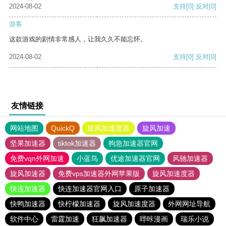
2024-08-02
支持
[0]
反对
[0]
游客
这款游戏的剧情非常感人，让我久久不能忘怀。
2024-08-02
支持
[0]
反对
[0]
友情链接
网站地图
QuickQ
旋风加速度器
旋风加速
坚果加速器
tiktok加速器
狗急加速器官网
免费vqn外网加速
小蓝鸟
优途加速器官网
风驰加速器
旋风加速器
免费vps加速器外网苹果版
旋风加速度器
快连加速器
快连加速器官网入口
原子加速器
快鸭加速器
快柠檬加速器
旋风加速度器
外网网址导航
软件中心
雷霆加速
狂飙加速器
哔咔漫画
瑞乐小说